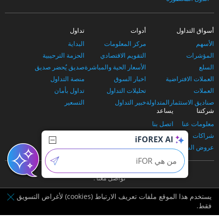
أسواق التداول
أدوات
تداول
الأسهم
مركز المعلومات
البداية
المؤشرات
التقويم الاقتصادي
الحزمة الترحيبية
السلع
الأسعار الحية والمباشرة
صديق يُحضر صديق
العملات الافتراضية
اخبار السوق
منصة التداول
العملات
تحليلات التداول
تداول بأمان
صناديق الاستثمارالمتداولة
خبير التداول
التسعير
شركتنا
يساعد
معلومات عنا
اتصل بنا
شراكات
الدعم والأسئلة الشائعة
iFOREX AI
عروض الشركاء
وسائل الإدياع
تواصل معنا :
يستخدم هذا الموقع ملفات تعريف الارتباط (cookies) لأغراض التسويق
فقط.