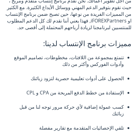
من اجل تطوير أعمالك. نحن نقدم برنامج إنتساب متقدم ومربح ،
حيث نقوم بتوفير الدعم المهني ووسائل الأيداع الكثيرة. مع الكثير
من المميزات الفريدة من نوعها، حين تصبح ضمن برنامج الإنتساب
او iFOREXPartners, فهذا يعني أننا نقدم لك كل الدعم المطلوب
للمنتسبين لبرنامجنا لزيادة أرباحهم المحتملة إلى أقصى حد.
مميزات برنامج الإنتساب لدينا:
تتمتع بمجموعة من اللافتات، مخطوطات، تصاميم الموقع
وأدوات الفوركس وأكثر من ذلك
الحصول على أدوات تعليمية حصرية لتزود زبائنك
اﻹستفادة من خطط الدفع المربحة من CPA و CPL
كسب عمولة إضافية لأي حركة مرور توجه لنا من قبل
زبائنك
تلقي الإحصائيات المتقدمة مع تقارير مفصلة