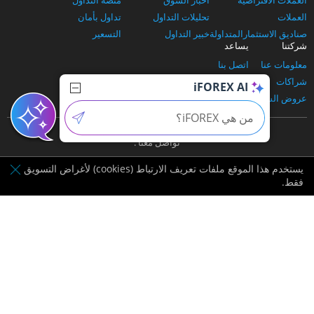
العملات الافتراضية
اخبار السوق
منصة التداول
العملات
تحليلات التداول
تداول بأمان
صناديق الاستثمارالمتداولة
خبير التداول
التسعير
شركتنا
يساعد
معلومات عنا
اتصل بنا
شراكات
الدعم والأسئلة الشائعة
iFOREX AI
عروض الشركاء
وسائل الإدياع
تواصل معنا :
يستخدم هذا الموقع ملفات تعريف الارتباط (cookies) لأغراض التسويق
فقط.
مرخصة من قبل BVI FSC
مزود لبيانات بورصة لندن