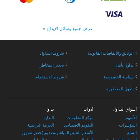
عرض جميع وسائل الإيداع
›
›
الوثائق والاتفاقيات القانونية
شروط التداول
›
›
تداول بأمان
تحذير المخاطر
›
›
سياسة الخصوصية
شروط الاستخدام
›
الدول المحظورة
أسواق التداول
أدوات
تداول
الأسهم
مركز المعلومات
البداية
المؤشرات
التقويم الاقتصادي
الحزمة الترحيبية
السلع
الأسعار الحية والمباشرة
صديق يُحضر صديق