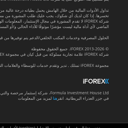
تداول الأدوات المالية من خلال الهامش يحمل بطياته درجة عالية من
تخسرها. إذا كان لديك أي شكوك، يجب عليك طلب المشورة من مست
شركة iFOREX لا تقدم المشورة في مجال اﻹستثمار، المع
الماضي لأي أداة مالية ليست مؤشرًا موثوقًا للأداء الحالي و/أو المس
الحلول المصرفية وخدمات المكتب الخلفي/الدعم يتم توفيرها من قبل rmula Investment House B.O.S. Ltd
© 2013-2026 iFOREX. جميع الحقوق محفوظة
شركة iFOREX علامة تجارية مملوكة من قبل كيان في مجموعة iFOREX. جميع العلامات التجارية التي تظهر على هذا الموقع هي ملك لأصحابها.
مجموعة iFOREX تمتلك , تدير وتقدم خدمات للوسطاء والعلامات التجارية التالية :
Formula Investment House Ltd، شركة إستثما
في جزر العذراء البريطانية. انقر
هنا
لمزيد من المعلومات
يستخدم هذا الموقع ملفات تعريف الارتباط (cookies) لأغراض التسويق فقط.