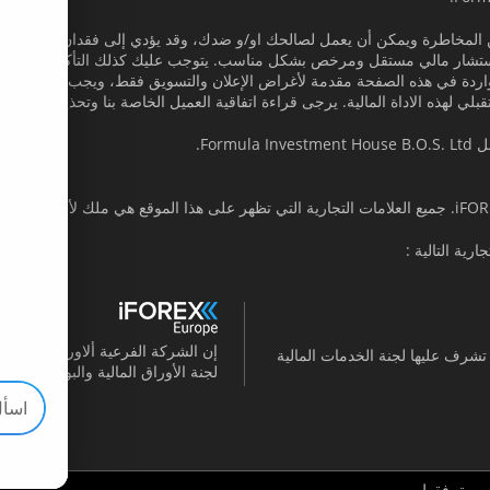
 المخاطرة ويمكن أن يعمل لصالحك او/و ضدك، وقد يؤدي إلى فقدان جزء أو كل است
شار مالي مستقل ومرخص بشكل مناسب. يتوجب عليك كذلك التأكد من أن لديك
لومات الواردة في هذه الصفحة مقدمة لأغراض الإعلان والتسويق فقط، ويجب عدم اﻹع
تقبلي لهذه الاداة المالية. يرجى قراءة اتفاقية العميل الخاصة بنا وتحذير المخاط
Fo.
ر مرخصة والتي تشرف عليها لجنة الخدمات المالية
لجنة الأوراق المالية والبورصات القبر