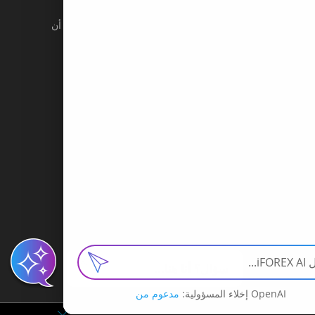
ثماراتك (الإيداع). يجب أن لا تستثمر الأموال التي لا يمكنك أن
 الوقت الكافي لإدارة اﻹستثمارات الخاصة بك بشكل فعال.
تماد عليها كمشورة في مجال اﻹستثمار. أي إشارة إلى الأداء في
ر بعناية قبل إجراء أي صفقات.
إن الشركة الفرعية ألاوروبية التابعة لمجموعة IFOREX, عبارة عن شركة مرخصة ويشرف عليها
صية وتحمل رخصة رقم 143/11#
سؤال؟ أنا هنا...
OpenAI إخلاء المسؤولية:
مدعوم من