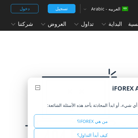
تسجيل
دخول
العربيه - Arabic
‹
English (Arabic)
سية
البداية
تداول
العروض
شركتنا
العربيه - Arabic
Chinese Simplified - 中文 (简体)
Chinese Traditional - 中文 (繁體)
English
English (India)
iFOREX 
Hindi - हिन्दी
ي شيء، أو ابدأ المحادثة بأحد هذه الأسئلة الشائعة:
Japanese - 日本語
Korean -한국어 (대한민국)
من هي iFOREX؟
Portuguese - Português
كيف أبدأ التداول؟