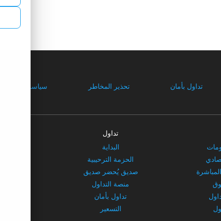
تداول بأمان
تحذير المخاطر
سياسة الخصوصي
تداول
ش
ومات
البداية
معل
تصادي
الحزمة الترحيبية
ش
المباشرة
صديق يُحضر صديق
عروض
وق
منصة التداول
داول
تداول بأمان
ول
التسعير