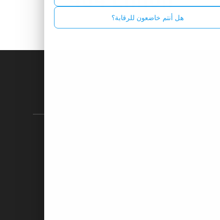
Russian - Русский
هل أنتم خاضعون للرقابة؟
Spanish - Español
Thai - ไทย
ة
شروط الاستخدام
الدول المحظورة
ركتنا
يساعد
ومات عنا
اتصل بنا
راكات
الدعم والأسئلة الشائعة
 الشركاء
وسائل الإدياع