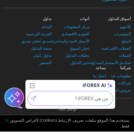
أسواق التداول
أدوات
تداول
الأسهم
مركز المعلومات
البداية
المؤشرات
التقويم الاقتصادي
الحزمة الترحيبية
السلع
الأسعار الحية والمباشرة
صديق يُحضر صديق
العملات الافتراضية
اخبار السوق
منصة التداول
العملات
تحليلات التداول
تداول بأمان
صناديق الاستثمارالمتداولة
خبير التداول
التسعير
شركتنا
يساعد
معلومات عنا
اتصل بنا
شراكات
الدعم والأسئلة الشائعة
iFOREX AI
عروض الشركاء
وسائل الإدياع
تواصل معنا :
يستخدم هذا الموقع ملفات تعريف الارتباط (cookies) لأغراض التسويق
فقط.