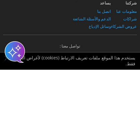
شركتنا
يساعد
معلومات عنا
اتصل بنا
شراكات
الدعم والأسئلة الشائعة
عروض الشركاء
وسائل الإدياع
تواصل معنا :
يستخدم هذا الموقع ملفات تعريف الارتباط (cookies) لأغراض التسويق
فقط.
مرخصة من قبل BVI FSC
مزود لبيانات بورصة لندن