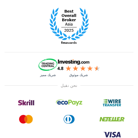
شريك موثوق
شريك مميز
نحن نقبل