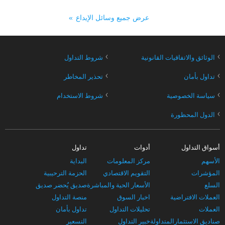
عرض جميع وسائل الإيداع
›
›
الوثائق والاتفاقيات القانونية
شروط التداول
›
›
تداول بأمان
تحذير المخاطر
›
›
سياسة الخصوصية
شروط الاستخدام
›
الدول المحظورة
أسواق التداول
أدوات
تداول
الأسهم
مركز المعلومات
البداية
المؤشرات
التقويم الاقتصادي
الحزمة الترحيبية
السلع
الأسعار الحية والمباشرة
صديق يُحضر صديق
العملات الافتراضية
اخبار السوق
منصة التداول
العملات
تحليلات التداول
تداول بأمان
صناديق الاستثمارالمتداولة
خبير التداول
التسعير