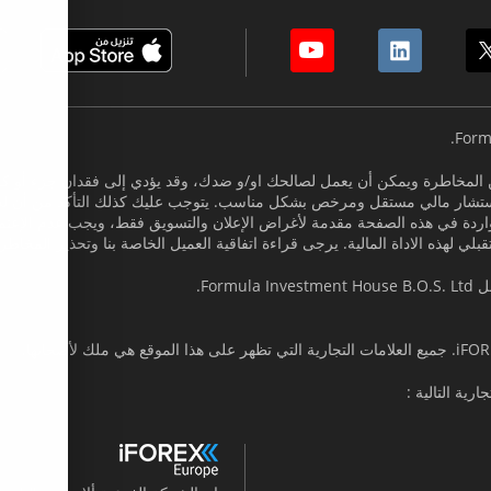
 المخاطرة ويمكن أن يعمل لصالحك او/و ضدك، وقد يؤدي إلى فقدان جزء أو كل است
شار مالي مستقل ومرخص بشكل مناسب. يتوجب عليك كذلك التأكد من أن لديك
لومات الواردة في هذه الصفحة مقدمة لأغراض الإعلان والتسويق فقط، ويجب عدم اﻹع
تقبلي لهذه الاداة المالية. يرجى قراءة اتفاقية العميل الخاصة بنا وتحذير المخاط
Fo.