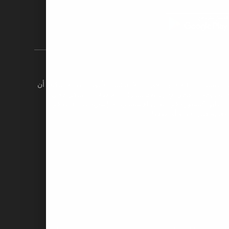
ثماراتك (الإيداع). يجب أن لا تستثمر الأموال التي لا يمكنك أن
 الوقت الكافي لإدارة اﻹستثمارات الخاصة بك بشكل فعال.
تماد عليها كمشورة في مجال اﻹستثمار. أي إشارة إلى الأداء في
ر بعناية قبل إجراء أي صفقات.