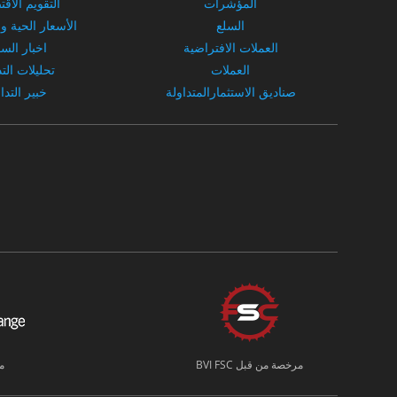
المؤشرات
التقويم الاق
السلع
الأسعار الحية و
العملات الافتراضية
اخبار الس
العملات
تحليلات الت
صناديق الاستثمارالمتداولة
خبير التدا
مرخصة من قبل BVI FSC
م