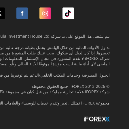
يتم تشغيل هذا الموقع على يد شركة Formula Investment House Ltd.
تداول الأدوات المالية من خلال الهامش يحمل بطياته درجة عالية من
تخسرها. إذا كان لديك أي شكوك، يجب عليك طلب المشورة من مست
شركة iFOREX لا تقدم المشورة في مجال اﻹستثمار، المع
الماضي لأي أداة مالية ليست مؤشرًا موثوقًا للأداء الحالي و/أو المس
الحلول المصرفية وخدمات المكتب الخلفي/الدعم يتم توفيرها من قبل rmula Investment House B.O.S. Ltd
© 2013-2026 iFOREX. جميع الحقوق محفوظة
شركة iFOREX علامة تجارية مملوكة من قبل كيان في مجموعة iFOREX. جميع العلامات التجارية التي تظهر على هذا الموقع هي ملك لأصحابها.
مجموعة iFOREX تمتلك , تدير وتقدم خدمات للوسطاء والعلامات التجارية التالية :