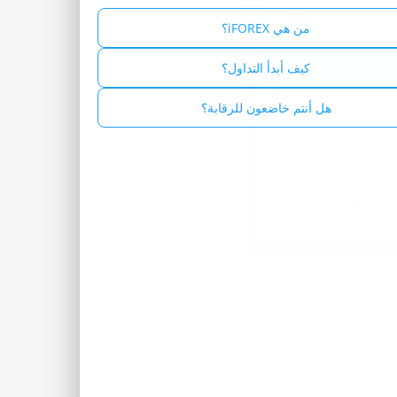
+1
Russian - Русский
من هي iFOREX؟
Spanish - Español
كيف أبدأ التداول؟
Thai - ไทย
هل أنتم خاضعون للرقابة؟
سياسة الخصوصية الخاصة بنا
iFO
بر