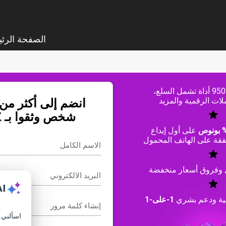
الصفحة الرئي
تداول أكثر من 950 أداة تشمل السلع،
لات الرقمية والمزيد
شخص وثقوا بـ iFOREX
على أول إيداع
 وفروق أسعار منخفضة
AI
نية ودعم بشري
1-على-1
اسألني أ