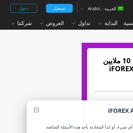
تسجيل
دخول
العربيه - Arabic
‹
English (Arabic)
سية
البداية
تداول
العروض
شركتنا
العربيه - Arabic
Chinese Simplified - 中文 (简体)
Chinese Traditional - 中文 (繁體)
انضم إلى أكثر من 10 ملايين
English
English (India)
Hindi - हिन्दी
Japanese - 日本語
iFOREX 
Korean -한국어 (대한민국)
ي شيء، أو ابدأ المحادثة بأحد هذه الأسئلة الشائعة:
Portuguese - Português