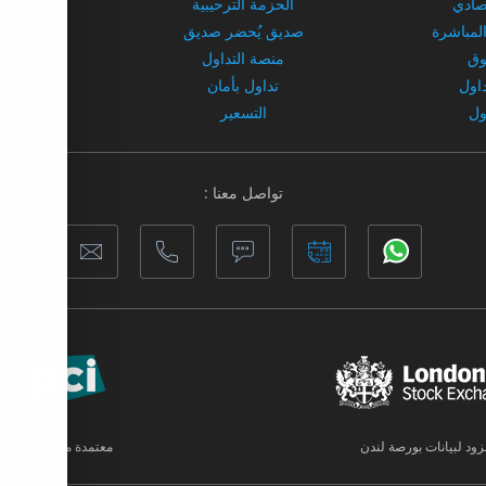
تصادي
الحزمة الترحيبية
ش
المباشرة
صديق يُحضر صديق
عروض
وق
منصة التداول
داول
تداول بأمان
ول
التسعير
تواصل معنا :
زود لبيانات بورصة لندن
معتمدة من قبل PCI