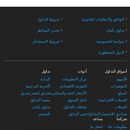
›
›
الوثائق والاتفاقيات القانونية
شروط التداول
›
›
تداول بأمان
تحذير المخاطر
›
›
سياسة الخصوصية
شروط الاستخدام
›
الدول المحظورة
أسواق التداول
أدوات
تداول
الأسهم
مركز المعلومات
البداية
المؤشرات
التقويم الاقتصادي
الحزمة الترحيبية
السلع
الأسعار الحية والمباشرة
صديق يُحضر صديق
العملات الافتراضية
اخبار السوق
منصة التداول
العملات
تحليلات التداول
تداول بأمان
صناديق الاستثمارالمتداولة
خبير التداول
التسعير
شركتنا
يساعد
معلومات عنا
اتصل بنا