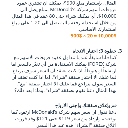
المثال، بإستثمار مبلغ 500$، يمكنك ان تشتري عقود
فروقات اسهم شركة McDonald’s بمبلغ يصل الى
10,000$. أي يمكنك شراء حتى 80 عقد في هذا المثال
من خلال استخدام رفعة مالية تصل الى 1:20 على مبلغ
استثمارك الاساسي.
10,000$ = 20 × 500$
خطوة 3: اختيار الاتجاه
كما قلنا سابقاً، عندما تتداول عقود فروقات الاسهم مع
شركة iFOREX يمكنك الاستفادة من أي تغيّر بالسعر اما
ارتفاعاً او هبوطاً. اذا كنت تعتقد ان السعر سوف يرتفع
فما عليك الا اختيار صفقة "شراء"، اما اذا كنت تعتقد ان
السعر سوف يتراجع فما عليك الا اختيار صفقة "بيع".
بهذا المثال دعنا نقوم بصفقة "شراء". وماذا بعد ذلك؟
قم بإغلاق صفقتك وإجني الارباح
دعنا نقول ان سعر سهم شركة McDonald’s ارتفع، كما
توقعت، وازداد من سعر 119$ حتى 121$ وقد قررت
اغلاق صفقة "الشراء" هذه عند هذا السعر.