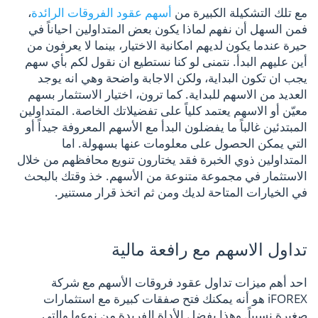
مع تلك التشكيلة الكبيرة من
أسهم عقود الفروقات الرائدة
،
فمن السهل أن نفهم لماذا يكون بعض المتداولين احياناً في
حيرة عندما يكون لديهم امكانية الاختيار، بينما لا يعرفون من
أين عليهم البدأ. نتمنى لو كنا نستطيع ان نقول لكم بأي سهم
يجب ان تكون البداية، ولكن الاجابة واضحة وهي انه يوجد
العديد من الاسهم للبداية. كما ترون، اختيار الاستثمار بسهم
معيّن أو الاسهم يعتمد كلياً على تفضيلاتك الخاصة. المتداولين
المبتدئين غالباً ما يفضلون البدأ مع الأسهم المعروفة جيداً أو
التي يمكن الحصول على معلومات عنها بسهولة. اما
المتداولين ذوي الخبرة فقد يختارون تنويع محافظهم من خلال
الاستثمار في مجموعة متنوعة من الأسهم. خذ وقتك بالبحث
في الخيارات المتاحة لديك ومن ثم اتخذ قرار مستنير.
تداول الاسهم مع رافعة مالية
احد أهم ميزات تداول عقود فروقات الأسهم مع شركة
iFOREX هو أنه يمكنك فتح صفقات كبيرة مع استثمارات
صغيرة نسبياً. وهذا بفضل الأداة الفريدة من نوعها والتي