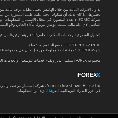
تداول الأدوات المالية من خلال الهامش يحمل بطياته درجة عالية من
تخسرها. إذا كان لديك أي شكوك، يجب عليك طلب المشورة من مست
شركة iFOREX لا تقدم المشورة في مجال اﻹستثمار، المع
الماضي لأي أداة مالية ليست مؤشرًا موثوقًا للأداء الحالي و/أو المس
الحلول المصرفية وخدمات المكتب الخلفي/الدعم يتم توفيرها من قبل rmula Investment House B.O.S. Ltd
© 2013-2026 iFOREX. جميع الحقوق محفوظة
شركة iFOREX علامة تجارية مملوكة من قبل كيان في مجموعة iFOREX. جميع العلامات التجارية التي تظهر على هذا الموقع هي ملك لأصحابها.
مجموعة iFOREX تمتلك , تدير وتقدم خدمات للوسطاء والعلامات التجارية التالية :
Formula Investment House Ltd، شركة إستثما
في جزر العذراء البريطانية. انقر
هنا
لمزيد من المعلومات
يستخدم هذا الموقع ملفات تعريف الارتباط (cookies) لأغراض التسويق فقط.