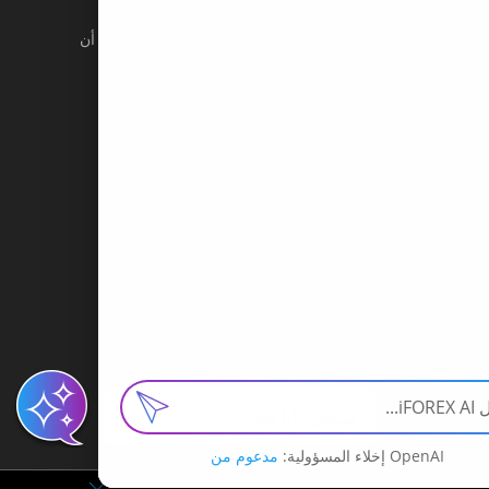
ثماراتك (الإيداع). يجب أن لا تستثمر الأموال التي لا يمكنك أن
 الوقت الكافي لإدارة اﻹستثمارات الخاصة بك بشكل فعال.
تماد عليها كمشورة في مجال اﻹستثمار. أي إشارة إلى الأداء في
ر بعناية قبل إجراء أي صفقات.
إن الشركة الفرعية ألاوروبية التابعة لمجموعة IFOREX, عبارة عن شركة مرخصة ويشرف عليها
صية وتحمل رخصة رقم 143/11#
سؤال؟ أنا هنا...
OpenAI إخلاء المسؤولية:
مدعوم من