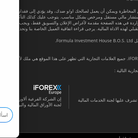
 المخاطرة ويمكن أن يعمل لصالحك او/و ضدك، وقد يؤدي إلى فقدان جزء أو كل است
شار مالي مستقل ومرخص بشكل مناسب. يتوجب عليك كذلك التأكد من أن لديك
لومات الواردة في هذه الصفحة مقدمة لأغراض الإعلان والتسويق فقط، ويجب عدم اﻹع
تقبلي لهذه الاداة المالية. يرجى قراءة اتفاقية العميل الخاصة بنا وتحذير المخاط
Fo.
ر مرخصة والتي تشرف عليها لجنة الخدمات المالية
لجنة الأوراق المالية والبورصات القبر