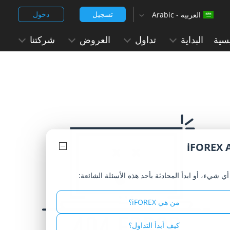
تسجيل
دخول
العربيه - Arabic
‹
English (Arabic)
سية
البداية
تداول
العروض
شركتنا
العربيه - Arabic
Chinese Simplified - 中文 (简体)
Chinese Traditional - 中文 (繁體)
English
English (India)
iFOREX 
Hindi - हिन्दी
ي شيء، أو ابدأ المحادثة بأحد هذه الأسئلة الشائعة:
Japanese - 日本語
Korean -한국어 (대한민국)
من هي iFOREX؟
Portuguese - Português
كيف أبدأ التداول؟