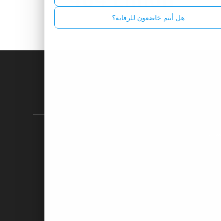
Russian - Русский
هل أنتم خاضعون للرقابة؟
Spanish - Español
Thai - ไทย
ة
شروط الاستخدام
الدول المحظورة
ركتنا
يساعد
ومات عنا
اتصل بنا
راكات
الدعم والأسئلة الشائعة
 الشركاء
وسائل الإدياع