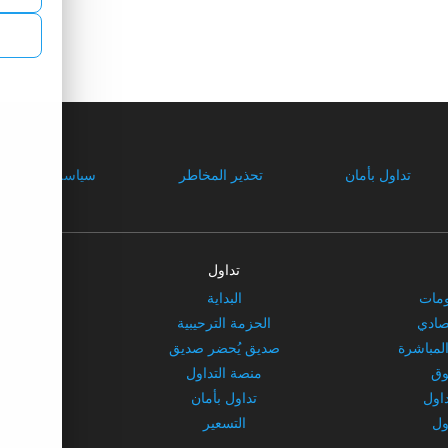
تداول بأمان
تحذير المخاطر
سياسة الخصوصي
تداول
ش
ومات
البداية
معل
تصادي
الحزمة الترحيبية
ش
المباشرة
صديق يُحضر صديق
عروض
وق
منصة التداول
داول
تداول بأمان
ول
التسعير